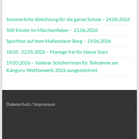
Sommerliche Abkühlung für die ganze Schule – 24.06.2026
500 Kinder im Märchenfieber – 23.06.2026
Sportfest auf dem Mallendarer Berg – 19.06.2026
18.05 -22.05.2026 – Manege frei für kleine Stars
19.03.2026 – Vallerer SchülerInnen für Teilnahme am
Känguru-Wettbewerb 2026 ausgezeichnet
Datenschutz / Impressum