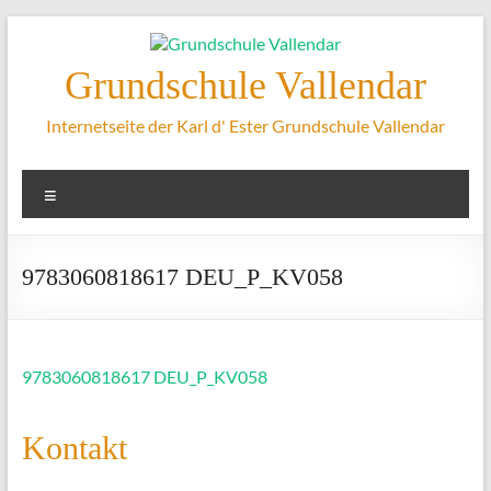
Zum
Inhalt
springen
Grundschule Vallendar
Internetseite der Karl d' Ester Grundschule Vallendar
Menü
9783060818617 DEU_P_KV058
9783060818617 DEU_P_KV058
Kontakt