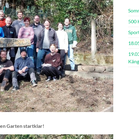
Somm
500 
Spor
18.05
19.0
Käng
en Garten startklar!