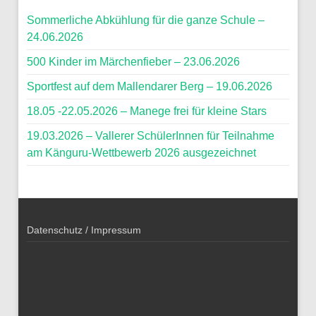
Sommerliche Abkühlung für die ganze Schule –
24.06.2026
500 Kinder im Märchenfieber – 23.06.2026
Sportfest auf dem Mallendarer Berg – 19.06.2026
18.05 -22.05.2026 – Manege frei für kleine Stars
19.03.2026 – Vallerer SchülerInnen für Teilnahme
am Känguru-Wettbewerb 2026 ausgezeichnet
Datenschutz / Impressum