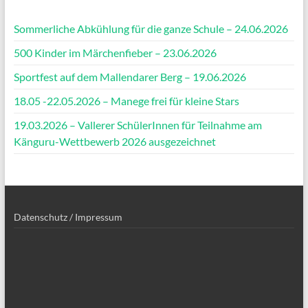
Sommerliche Abkühlung für die ganze Schule – 24.06.2026
500 Kinder im Märchenfieber – 23.06.2026
Sportfest auf dem Mallendarer Berg – 19.06.2026
18.05 -22.05.2026 – Manege frei für kleine Stars
19.03.2026 – Vallerer SchülerInnen für Teilnahme am
Känguru-Wettbewerb 2026 ausgezeichnet
Datenschutz / Impressum