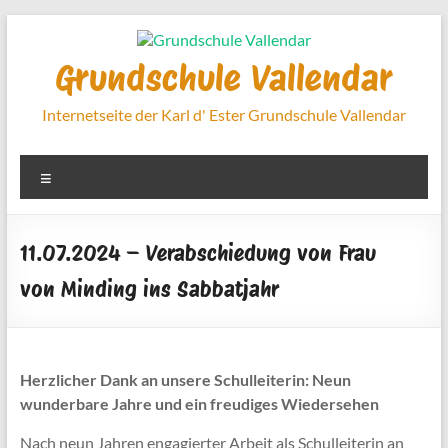
Zum
Inhalt
springen
Grundschule Vallendar
Internetseite der Karl d' Ester Grundschule Vallendar
Menü
11.07.2024 – Verabschiedung von Frau
von Minding ins Sabbatjahr
Herzlicher Dank an unsere Schulleiterin: Neun
wunderbare Jahre und ein freudiges Wiedersehen
Nach neun Jahren engagierter Arbeit als Schulleiterin an