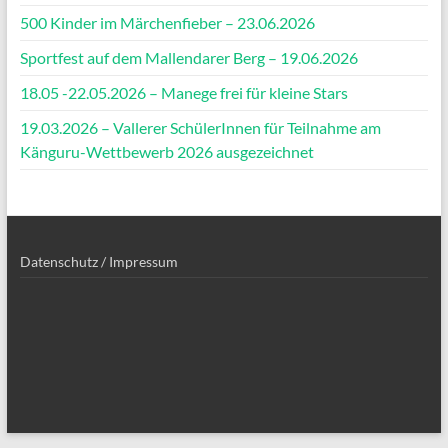
500 Kinder im Märchenfieber – 23.06.2026
Sportfest auf dem Mallendarer Berg – 19.06.2026
18.05 -22.05.2026 – Manege frei für kleine Stars
19.03.2026 – Vallerer SchülerInnen für Teilnahme am
Känguru-Wettbewerb 2026 ausgezeichnet
Datenschutz / Impressum