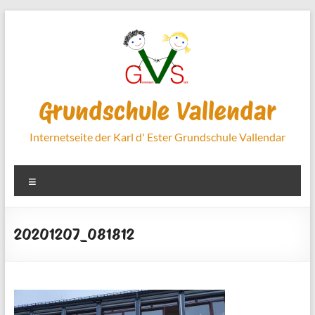
Zum
Inhalt
springen
Grundschule Vallendar
Internetseite der Karl d' Ester Grundschule Vallendar
Menü
20201207_081812