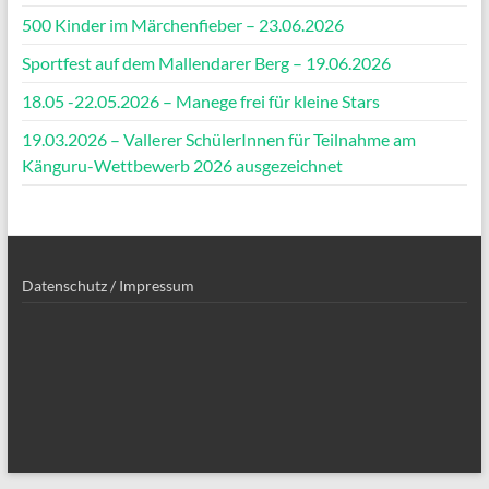
500 Kinder im Märchenfieber – 23.06.2026
Sportfest auf dem Mallendarer Berg – 19.06.2026
18.05 -22.05.2026 – Manege frei für kleine Stars
19.03.2026 – Vallerer SchülerInnen für Teilnahme am
Känguru-Wettbewerb 2026 ausgezeichnet
Datenschutz / Impressum