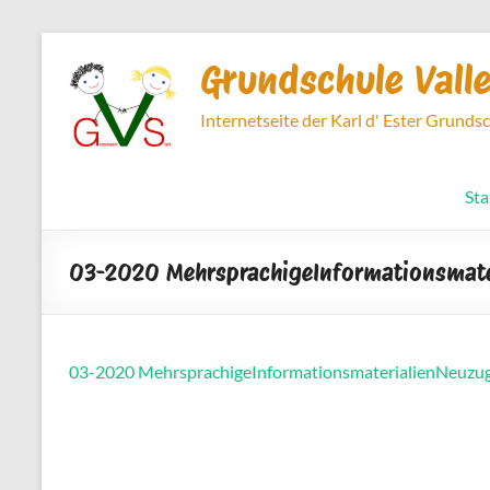
Zum
Inhalt
Grundschule Vall
springen
Internetseite der Karl d' Ester Grunds
Sta
03-2020 MehrsprachigeInformationsmat
03-2020 MehrsprachigeInformationsmaterialienNeuz