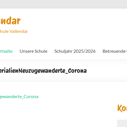
endar
chule Vallendar
rtseite
Unsere Schule
Schuljahr 2025/2026
Betreuende
erialienNeuzugewanderte_Corona
ugewanderte_Corona
Ko