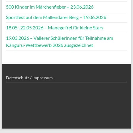
500 Kinder im Märchenfieber – 23.06.2026
Sportfest auf dem Mallendarer Berg – 19.06.2026
18.05 -22.05.2026 – Manege frei für kleine Stars
19.03.2026 – Vallerer SchülerInnen für Teilnahme am
Känguru-Wettbewerb 2026 ausgezeichnet
Datenschutz / Impressum