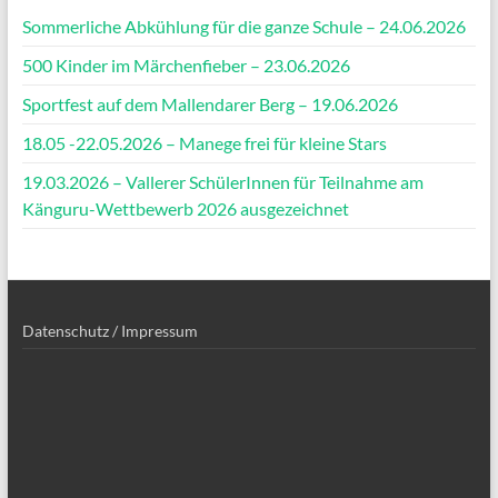
Sommerliche Abkühlung für die ganze Schule – 24.06.2026
500 Kinder im Märchenfieber – 23.06.2026
Sportfest auf dem Mallendarer Berg – 19.06.2026
18.05 -22.05.2026 – Manege frei für kleine Stars
19.03.2026 – Vallerer SchülerInnen für Teilnahme am
Känguru-Wettbewerb 2026 ausgezeichnet
Datenschutz / Impressum