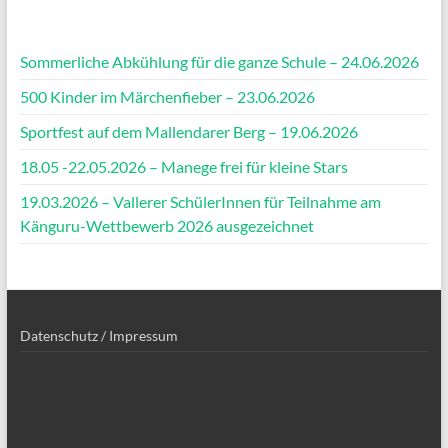
Sommerliche Abkühlung für die ganze Schule – 24.06.2026
500 Kinder im Märchenfieber – 23.06.2026
Sportfest auf dem Mallendarer Berg – 19.06.2026
18.05 -22.05.2026 – Manege frei für kleine Stars
19.03.2026 – Vallerer SchülerInnen für Teilnahme am
Känguru-Wettbewerb 2026 ausgezeichnet
Datenschutz / Impressum